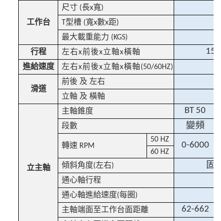
尺寸
長
寬
(
x
)
工作台
型槽
寬
數
距
T
(
x
x
)
最大載重能力
(KGS)
150
行程
左右
前後
立軸
橫軸
x
x
x
進給速度
左右
前後
立軸
橫軸
x
x
x
(50/60HZ)
前後
及
左右
滑道
立軸
及
橫軸
BT 50
主軸錐度
變頻
段數
50 HZ
0-6000
轉速
RPM
60 HZ
固
傾斜角度
左右
(
)
立主軸
-
通心軸行程
-
通心軸進給速度
每圈
(
)
62-662
主軸端面至工作台面距離