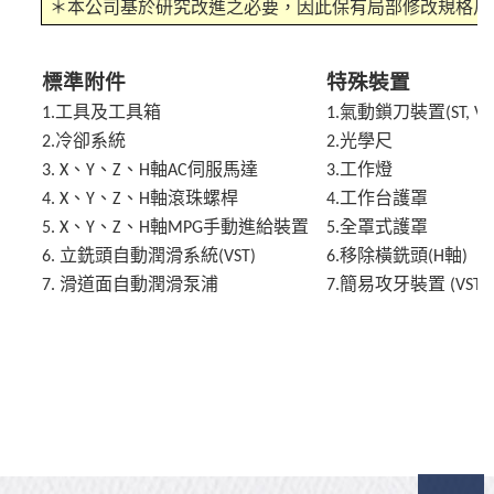
＊本公司基於研究改進之必要，因此保有局部修改規格尺
標準附件
特殊裝置
工具及工具箱
氣動鎖刀裝置
1.
1.
(ST, VS
冷卻系統
光學尺
2.
2.
、
、
、
軸
伺服馬達
工作燈
3. X
Y
Z
H
AC
3.
、
、
、
軸滾珠螺桿
工作台護罩
4. X
Y
Z
H
4.
、
、
、
軸
手動進給裝置
全罩式護罩
5. X
Y
Z
H
MPG
5.
立銑頭自動潤滑系統
移除橫銑頭
軸
6.
(VST)
6.
(H
)
滑道面自動潤滑泵浦
簡易攻牙裝置
7.
7.
(VST)