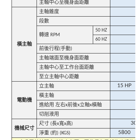
主軸中心至機身面距離
主軸錐度
段數
50 HZ
轉速
RPM
60 HZ
橫主軸
前後行程
手動
(
)
主軸端面至機身面距離
主軸中心至工作台面距離
至立主軸中心距離
15 HP
立主軸
橫主軸
電動機
進給用
左右
前後
立軸
橫軸
x
x
x
切削液用
305
尺寸
長
寬
高
(
x
x
)
機械尺寸
5800
淨重
約
(
) (KGS)