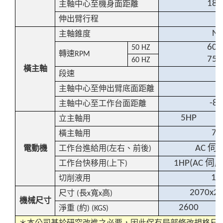
185
主軸中心至機身面距離
6
伸出臂行程
NT
主軸錐度
60-
50 HZ
轉速
RPM
75-
60 HZ
橫主軸
段速
1
主軸中心至伸出臂底面距離
-8
主軸中心至工作台面距離
5HP
立主軸用
7.
橫主軸用
伺
電動機
工作台進給用
左右、前後
AC
(
)
伺
工作台快移用
上下
1HP(AC
(
)
1/
切削液用
2070x2
尺寸
長
寬
高
(
x
x
)
機械尺寸
2600
淨重
約
(
) (KGS)
＊本公司基於研究改進之必要，因此保有局部修改規格尺