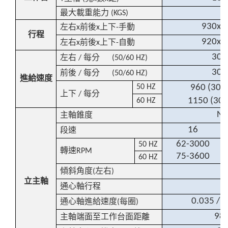
5
最大載重能力
(KGS)
930x6
左右
前後
上下
手動
x
x
-
行程
920x6
左右
前後
上下
自動
x
x
-
30-
左右
每分
/
(50/60 HZ)
30-
前後
每分
/
(50/60 HZ)
進給速度
50 HZ
960 (30-
上下
每分
/
1150 (30
60 HZ
NT
主軸錐度
16
段速
62-3000
50 HZ
轉速
RPM
75-3600
60 HZ
4
傾斜角度
左右
(
)
立主軸
1
通心軸行程
0.035 / 0
通心軸進給速度
每圈
(
)
98
主軸端面至工作台面距離