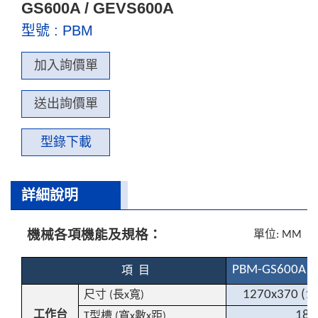
GS600A / GEVS600A
型號 : PBM
加入詢價單
送出詢價單
型錄下載
詳細說明
機械各項機能及規格：
單位
: MM
PBM-GS600A
項
目
尺寸
長
寬
1270x370 (1
(
x
)
工作台
18x
型槽
寬
數
距
T
(
x
x
)