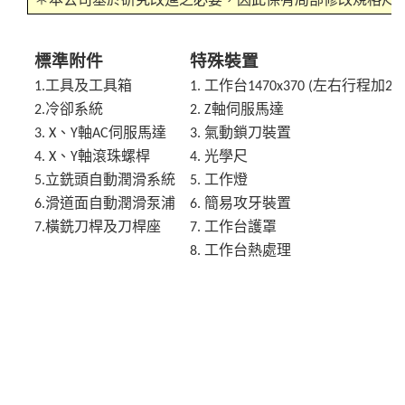
標準附件
特殊裝置
工具及工具箱
工作台
左右行程加
1.
1.
1470x370 (
200
冷卻系統
軸伺服馬達
2.
2. Z
、
軸
伺服馬達
氣動鎖刀裝置
3. X
Y
AC
3.
、
軸滾珠螺桿
光學尺
4. X
Y
4.
立銑頭自動潤滑系統
工作燈
5.
5.
滑道面自動潤滑泵浦
簡易攻牙裝置
6.
6.
橫銑刀桿及刀桿座
工作台護罩
7.
7.
工作台熱處理
8.